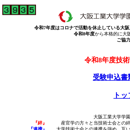
令和7年度はコロナで活動を休止している大阪
令和8年度
から本格的に大
ご協
令和8年度技
受験申込書
トッ
大阪工業大学学
『絆』
産官学の方々と当技術士会との
『連携』
大学技術士会との連携を強め、互